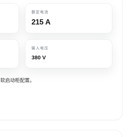
额定电流
215
A
输入电压
380 V
的软启动柜配置。